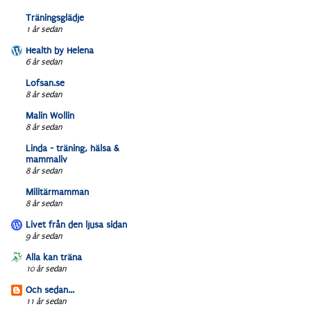
Träningsglädje
1 år sedan
Health by Helena
6 år sedan
Lofsan.se
8 år sedan
Malin Wollin
8 år sedan
Linda - träning, hälsa &
mammaliv
8 år sedan
Militärmamman
8 år sedan
Livet från den ljusa sidan
9 år sedan
Alla kan träna
10 år sedan
Och sedan...
11 år sedan