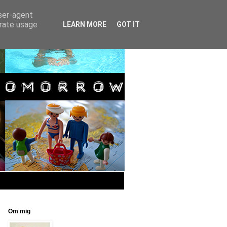
user-agent
erate usage
LEARN MORE
GOT IT
Om mig