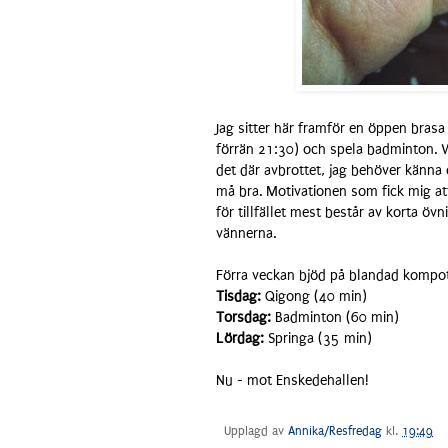
Jag sitter här framför en öppen brasa 
förrän 21:30) och spela badminton. Va
det där avbrottet, jag behöver känna 
må bra. Motivationen som fick mig 
för tillfället mest består av korta 
vännerna.
Förra veckan bjöd på blandad kompot
Tisdag:
Qigong (40 min)
Torsdag:
Badminton (60 min)
Lördag:
Springa (35 min)
Nu - mot Enskedehallen!
Upplagd av
Annika/Resfredag
kl.
19:49