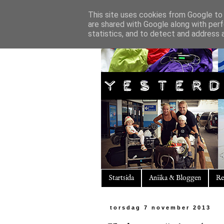
This site uses cookies from Google to d
are shared with Google along with perf
statistics, and to detect and address 
Startsida
Aniika & Bloggen
Re
torsdag 7 november 2013