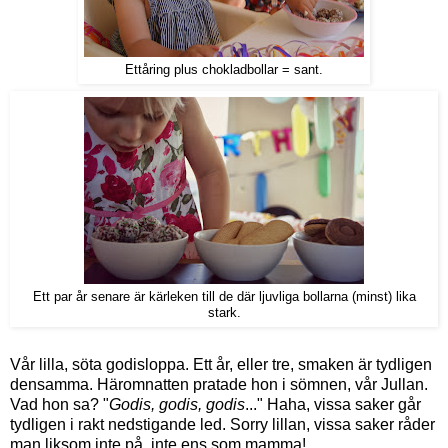
Ettåring plus chokladbollar = sant.
Ett par år senare är kärleken till de där ljuvliga bollarna (minst) lika
stark.
Vår lilla, söta godisloppa. Ett år, eller tre, smaken är tydligen
densamma. Häromnatten pratade hon i sömnen, vår Jullan.
Vad hon sa? "
Godis, godis, godis
..." Haha, vissa saker går
tydligen i rakt nedstigande led. Sorry lillan, vissa saker råder
man liksom inte på, inte ens som mamma!