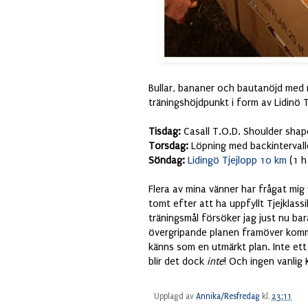
Bullar, bananer och bautanöjd med 
träningshöjdpunkt i form av Lidinö Tj
Tisdag:
Casall T.O.D. Shoulder shape
Torsdag:
Löpning med backintervall
Söndag:
Lidingö Tjejlopp 10 km
(1 h
Flera av mina vänner har frågat mig 
tomt efter att ha uppfyllt Tjejklass
träningsmål försöker jag just nu bar
övergripande planen framöver komme
känns som en utmärkt plan. Inte ett 
blir det dock
inte
! Och ingen vanlig K
Upplagd av
Annika/Resfredag
kl.
23:11