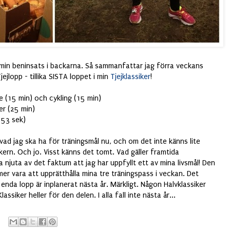
min beninsats i backarna. Så sammanfattar jag förra veckans
ejlopp - tillika SISTA loppet i min
Tjejklassiker
!
 (15 min) och cykling (15 min)
er (25 min)
 53 sek)
vad jag ska ha för träningsmål nu, och om det inte känns lite
ikern. Och jo. Visst känns det tomt. Vad gäller framtida
a njuta av det faktum att jag har uppfyllt ett av mina livsmål! Den
r vara att upprätthålla mina tre träningspass i veckan. Det
enda lopp är inplanerat nästa år. Märkligt. Någon Halvklassiker
lassiker heller för den delen. I alla fall inte nästa år...