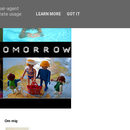
user-agent
erate usage
LEARN MORE
GOT IT
Om mig