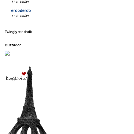
11 år sedan
erdoderdo
11 år sedan
Twingly statistik
Buzzador