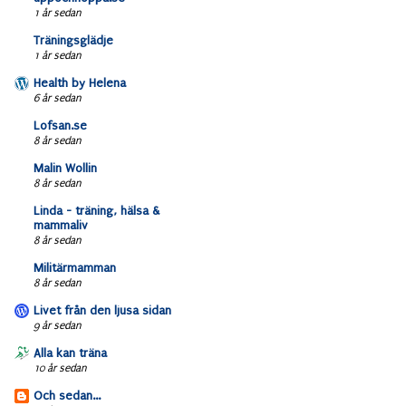
1 år sedan
Träningsglädje
1 år sedan
Health by Helena
6 år sedan
Lofsan.se
8 år sedan
Malin Wollin
8 år sedan
Linda - träning, hälsa &
mammaliv
8 år sedan
Militärmamman
8 år sedan
Livet från den ljusa sidan
9 år sedan
Alla kan träna
10 år sedan
Och sedan...