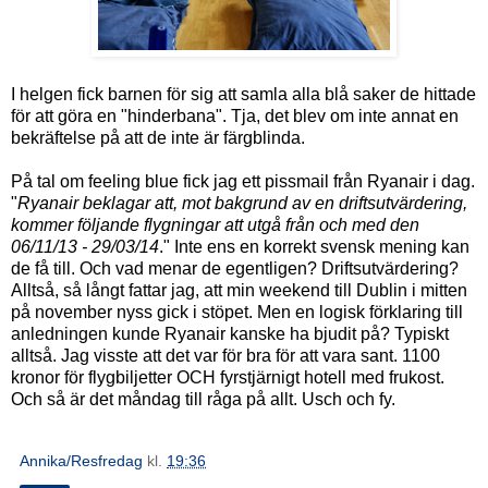
I helgen fick barnen för sig att samla alla blå saker de hittade
för att göra en "hinderbana". Tja, det blev om inte annat en
bekräftelse på att de inte är färgblinda.
På tal om feeling blue fick jag ett pissmail från Ryanair i dag.
"
Ryanair beklagar att, mot bakgrund av en driftsutvärdering,
kommer följande flygningar att utgå från och med den
06/11/13 - 29/03/14
." Inte ens en korrekt svensk mening kan
de få till. Och vad menar de egentligen? Driftsutvärdering?
Alltså, så långt fattar jag, att min weekend till Dublin i mitten
på november nyss gick i stöpet. Men en logisk förklaring till
anledningen kunde Ryanair kanske ha bjudit på? Typiskt
alltså. Jag visste att det var för bra för att vara sant. 1100
kronor för flygbiljetter OCH fyrstjärnigt hotell med frukost.
Och så är det måndag till råga på allt. Usch och fy.
Annika/Resfredag
kl.
19:36