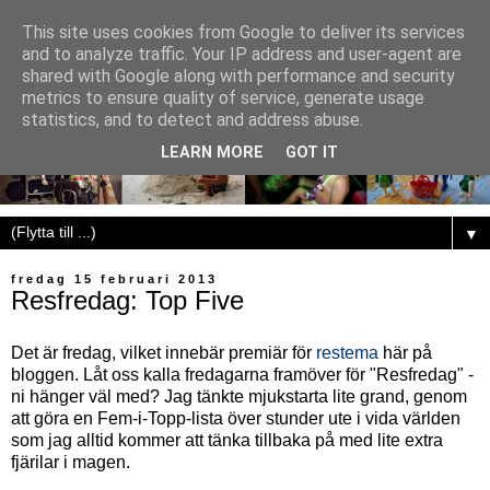
This site uses cookies from Google to deliver its services
and to analyze traffic. Your IP address and user-agent are
shared with Google along with performance and security
metrics to ensure quality of service, generate usage
statistics, and to detect and address abuse.
LEARN MORE
GOT IT
▼
fredag 15 februari 2013
Resfredag: Top Five
Det är fredag, vilket innebär premiär för
restema
här på
bloggen. Låt oss kalla fredagarna framöver för "Resfredag" -
ni hänger väl med? Jag tänkte mjukstarta lite grand, genom
att göra en Fem-i-Topp-lista över stunder ute i vida världen
som jag alltid kommer att tänka tillbaka på med lite extra
fjärilar i magen.