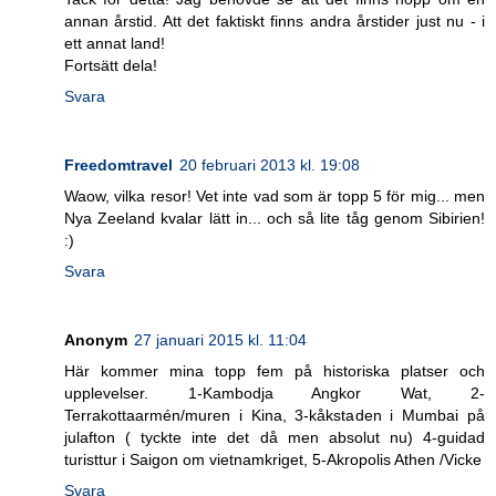
annan årstid. Att det faktiskt finns andra årstider just nu - i
ett annat land!
Fortsätt dela!
Svara
Freedomtravel
20 februari 2013 kl. 19:08
Waow, vilka resor! Vet inte vad som är topp 5 för mig... men
Nya Zeeland kvalar lätt in... och så lite tåg genom Sibirien!
:)
Svara
Anonym
27 januari 2015 kl. 11:04
Här kommer mina topp fem på historiska platser och
upplevelser. 1-Kambodja Angkor Wat, 2-
Terrakottaarmén/muren i Kina, 3-kåkstaden i Mumbai på
julafton ( tyckte inte det då men absolut nu) 4-guidad
turisttur i Saigon om vietnamkriget, 5-Akropolis Athen /Vicke
Svara