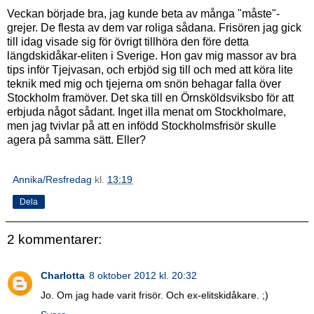
Veckan började bra, jag kunde beta av många "måste"-
grejer. De flesta av dem var roliga sådana. Frisören jag gick
till idag visade sig för övrigt tillhöra den före detta
längdskidåkar-eliten i Sverige. Hon gav mig massor av bra
tips inför Tjejvasan, och erbjöd sig till och med att köra lite
teknik med mig och tjejerna om snön behagar falla över
Stockholm framöver. Det ska till en Örnsköldsviksbo för att
erbjuda något sådant. Inget illa menat om Stockholmare,
men jag tvivlar på att en infödd Stockholmsfrisör skulle
agera på samma sätt. Eller?
Annika/Resfredag
kl.
13:19
Dela
2 kommentarer:
Charlotta
8 oktober 2012 kl. 20:32
Jo. Om jag hade varit frisör. Och ex-elitskidåkare. ;)