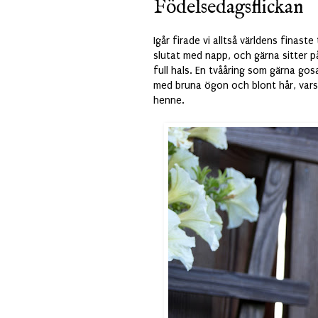
Födelsedagsflickan
Igår firade vi alltså världens finast
slutat med napp, och gärna sitter på
full hals. En tvååring som gärna gos
med bruna ögon och blont hår, vars 
henne.