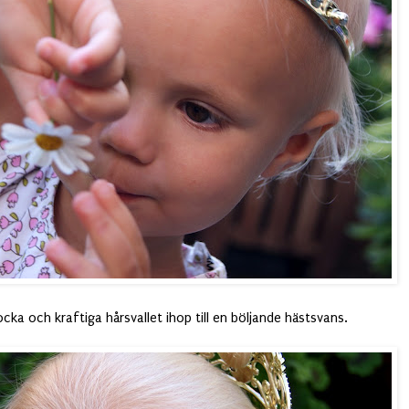
ocka och kraftiga hårsvallet ihop till en böljande hästsvans.