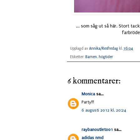
... som såg ut så här. Stort tac
farbröde
Upplagd av
Annika/Resfredag
kl.
16:04
Etiketter:
Barnen
,
högtider
6 kommentarer:
Monica
sa...
Party!!!
6 augusti 2012 kl. 20:24
raybanoutlet001
sa...
adidas nmd