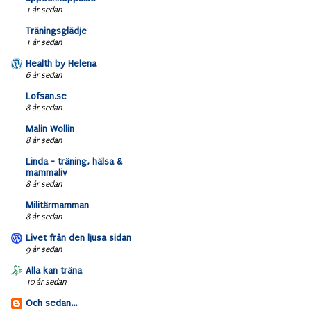
1 år sedan
Träningsglädje
1 år sedan
Health by Helena
6 år sedan
Lofsan.se
8 år sedan
Malin Wollin
8 år sedan
Linda - träning, hälsa &
mammaliv
8 år sedan
Militärmamman
8 år sedan
Livet från den ljusa sidan
9 år sedan
Alla kan träna
10 år sedan
Och sedan...