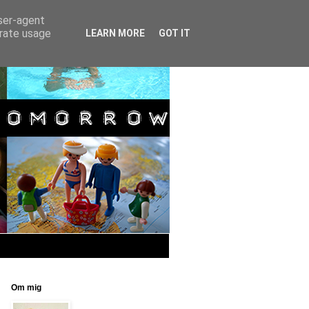
user-agent
erate usage
LEARN MORE
GOT IT
Om mig