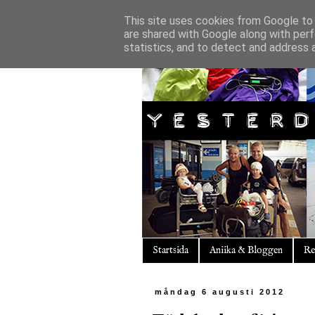
This site uses cookies from Google to d
are shared with Google along with perf
statistics, and to detect and address 
Startsida
Aniika & Bloggen
Re
måndag 6 augusti 2012