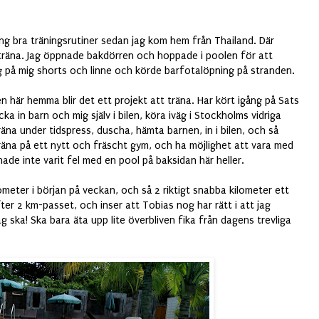
igång bra träningsrutiner sedan jag kom hem från Thailand. Där
träna. Jag öppnade bakdörren och hoppade i poolen för att
og på mig shorts och linne och körde barfotalöpning på stranden.
n här hemma blir det ett projekt att träna. Har kört igång på Sats
ka in barn och mig själv i bilen, köra iväg i Stockholms vidriga
räna under tidspress, duscha, hämta barnen, in i bilen, och så
träna på ett nytt och fräscht gym, och ha möjlighet att vara med
hade inte varit fel med en pool på baksidan här heller.
ometer i början på veckan, och så 2 riktigt snabba kilometer ett
er 2 km-passet, och inser att Tobias nog har rätt i att jag
g ska! Ska bara äta upp lite överbliven fika från dagens trevliga