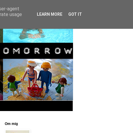
user-agent
erate usage
LEARN MORE
GOT IT
Om mig