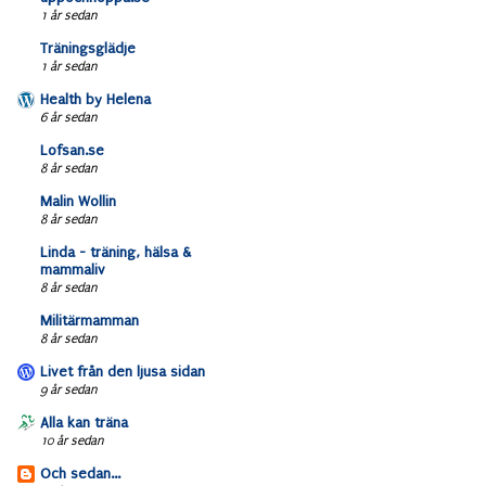
1 år sedan
Träningsglädje
1 år sedan
Health by Helena
6 år sedan
Lofsan.se
8 år sedan
Malin Wollin
8 år sedan
Linda - träning, hälsa &
mammaliv
8 år sedan
Militärmamman
8 år sedan
Livet från den ljusa sidan
9 år sedan
Alla kan träna
10 år sedan
Och sedan...