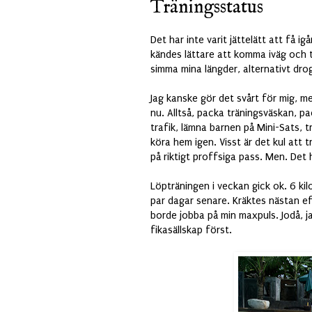
Träningsstatus
Det har inte varit jättelätt att få 
kändes lättare att komma iväg och 
simma mina längder, alternativt dr
Jag kanske gör det svårt för mig, me
nu. Alltså, packa träningsväskan, pac
trafik, lämna barnen på Mini-Sats, t
köra hem igen. Visst är det kul att 
på riktigt proffsiga pass. Men. Det 
Löpträningen i veckan gick ok. 6 kil
par dagar senare. Kräktes nästan eft
borde jobba på min maxpuls. Jodå, ja
fikasällskap först.