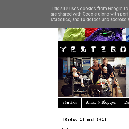
This site uses cookies from Google to d
are shared with Google along with perf
statistics, and to detect and address 
Startsida
Aniika & Bloggen
Re
lördag 19 maj 2012