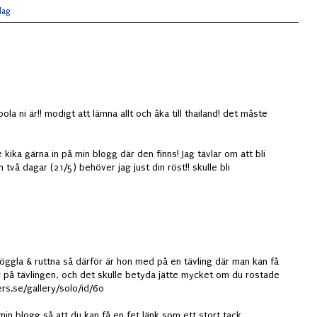
dag
oola ni är!! modigt att lämna allt och åka till thailand! det måste
e kika gärna in på min blogg där den finns! Jag tävlar om att bli
två dagar (21/5) behöver jag just din röst!! skulle bli
öggla & ruttna så därför är hon med på en tävling där man kan få
r på tävlingen, och det skulle betyda jätte mycket om du röstade
ers.se/gallery/solo/id/60
 min blogg så att du kan få en fet länk som ett stort tack