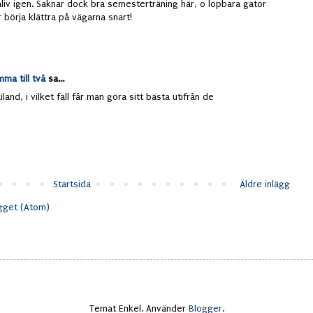
maliv igen. Saknar dock bra semesterträning här, o löpbara gator
börja klättra på vägarna snart!
a till två
sa...
and, i vilket fall får man göra sitt bästa utifrån de
Startsida
Äldre inlägg
ägget (Atom)
Temat Enkel. Använder
Blogger
.