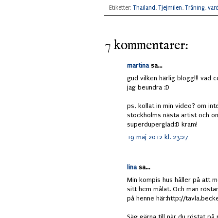
Etiketter:
Thailand
,
Tjejmilen
,
Träning
,
var
7 kommentarer:
martina
sa...
gud vilken härlig blogg!!! vad c
jag beundra :D
ps, kollat in min video? om int
stockholms nästa artist och om 
superduperglad:D kram!
19 maj 2012 kl. 23:27
lina
sa...
Min kompis hus håller på att m
sitt hem målat. Och man rösta
på henne här:http://tavla.beck
Säg gärna till när du röstat på