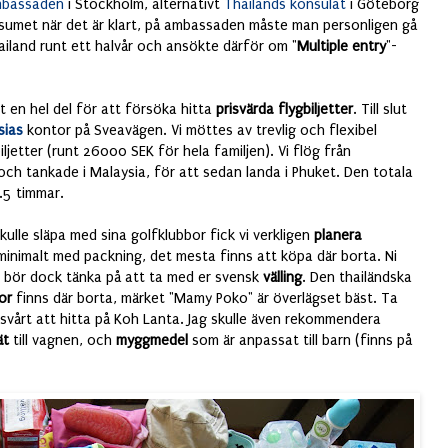
mbassaden
i Stockholm, alternativt
Thailands konsulat
i Göteborg
isumet när det är klart, på ambassaden måste man personligen gå
ailand runt ett halvår och ansökte därför om "
Multiple entry
"-
et en hel del för att försöka hitta
prisvärda flygbiljetter
. Till slut
sias
kontor på Sveavägen. Vi möttes av trevlig och flexibel
ljetter (runt 26000 SEK för hela familjen). Vi flög från
ch tankade i Malaysia, för att sedan landa i Phuket. Den totala
6.5 timmar.
ulle släpa med sina golfklubbor fick vi verkligen
planera
inimalt med packning, det mesta finns att köpa där borta. Ni
g bör dock tänka på att ta med er svensk
välling
. Den thailändska
or
finns där borta, märket "Mamy Poko" är överlägset bäst. Ta
r svårt att hitta på Koh Lanta. Jag skulle även rekommendera
ät
till vagnen, och
myggmedel
som är anpassat till barn (finns på