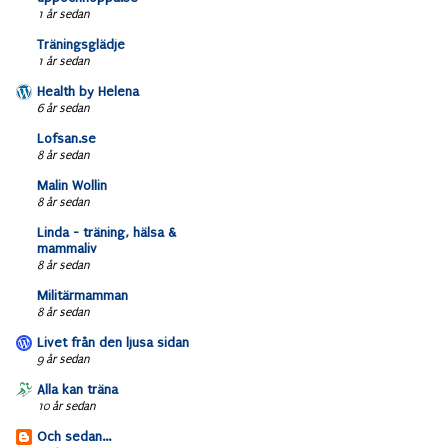
1 år sedan
Träningsglädje
1 år sedan
Health by Helena
6 år sedan
Lofsan.se
8 år sedan
Malin Wollin
8 år sedan
Linda - träning, hälsa &
mammaliv
8 år sedan
Militärmamman
8 år sedan
Livet från den ljusa sidan
9 år sedan
Alla kan träna
10 år sedan
Och sedan...