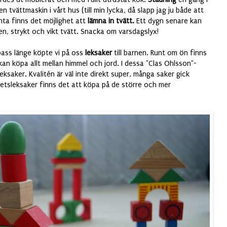
n tvättmaskin i vårt hus (till min lycka, då slapp jag ju både att
nta finns det möjlighet att
lämna in tvätt.
Ett dygn senare kan
en, strykt och vikt tvätt. Snacka om varsdagslyx!
pass länge köpte vi på oss
leksaker
till barnen. Runt om ön finns
 kan köpa allt mellan himmel och jord. I dessa "Clas Ohlsson"-
leksaker. Kvalitén är väl inte direkt super, många saker gick
itetsleksaker finns det att köpa på de större och mer