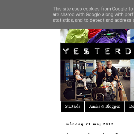
This site uses cookies from Google to d
are shared with Google along with perf
statistics, and to detect and address 
Startsida
Aniika & Bloggen
Re
måndag 21 maj 2012