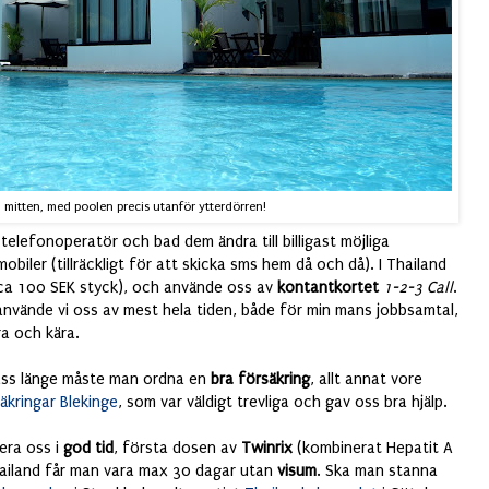
i mitten, med poolen precis utanför ytterdörren!
telefonoperatör och bad dem ändra till billigast möjliga
iler (tillräckligt för att skicka sms hem då och då). I Thailand
 (ca 100 SEK styck), och använde oss av
kontantkortet
1-2-3 Call
.
nvände vi oss av mest hela tiden, både för min mans jobbsamtal,
ra och kära.
pass länge måste man ordna en
bra försäkring
, allt annat vore
äkringar Blekinge
, som var väldigt trevliga och gav oss bra hjälp.
nera oss i
god tid
, första dosen av
Twinrix
(kombinerat Hepatit A
hailand får man vara max 30 dagar utan
visum
. Ska man stanna