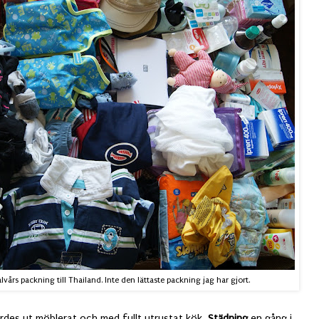
alvårs packning till Thailand. Inte den lättaste packning jag har gjort.
yrdes ut möblerat och med fullt utrustat kök.
Städning
en gång i