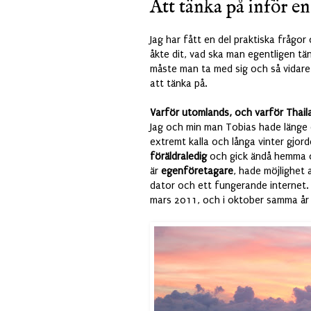
Att tänka på inför e
Jag har fått en del praktiska frågor 
åkte dit, vad ska man egentligen t
måste man ta med sig och så vidare
att tänka på.
Varför utomlands, och varför Thai
Jag och min man Tobias hade länge 
extremt kalla och långa vinter gjorde
föräldraledig
och gick ändå hemma 
är
egenföretagare
, hade möjlighet
dator och ett fungerande internet. D
mars 2011, och i oktober samma år l