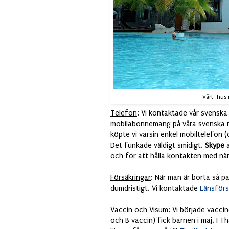
"Vårt" hus 
Telefon
: Vi kontaktade vår svenska 
mobilabonnemang på våra svenska mob
köpte vi varsin enkel mobiltelefon
Det funkade väldigt smidigt.
Skype
a
och för att hålla kontakten med nä
Försäkringar
: När man är borta så 
dumdristigt. Vi kontaktade
Länsförs
Vaccin och Visum
: Vi började vacci
och B vaccin) fick barnen i maj.
I T