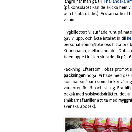
längre får man gå till
Thailändska a
(på konsulatet kan de skicka hem v
och hämta ut det). Vi stannade i Th
visum.
Flygbiljetter
: Vi surfade runt på nät
gav vi upp, och åkte istället in till
Re
personal som hjälpte oss hitta bra bi
Köpenhamn, mellanlandade i Doha, o
tiden uppe i luften slutade då på 1
Packning
: Eftersom Tobas prompt sk
packningen
noga. Vi hade med oss m
som har småbarn som dricker vällin
varianten är söt och sliskig. Bra
blöj
också med
solskyddsdräkter
, det ä
småbarnsfamiljer att ta med
myggn
svenska apotek).