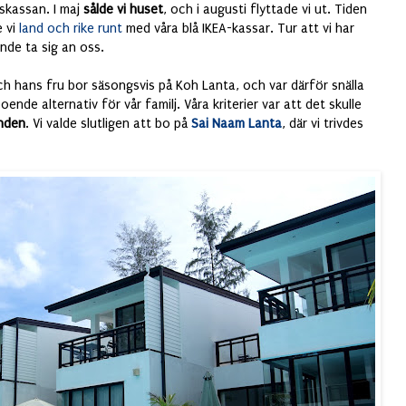
reskassan. I maj
sålde vi huset
, och i augusti flyttade vi ut. Tiden
e vi
land och rike runt
med våra blå IKEA-kassar. Tur att vi har
nde ta sig an oss.
ch hans fru bor säsongsvis på Koh Lanta, och var därför snälla
oende alternativ
för vår familj. Våra kriterier var att det skulle
anden
. Vi valde slutligen att bo på
Sai Naam Lanta
,
där vi trivdes