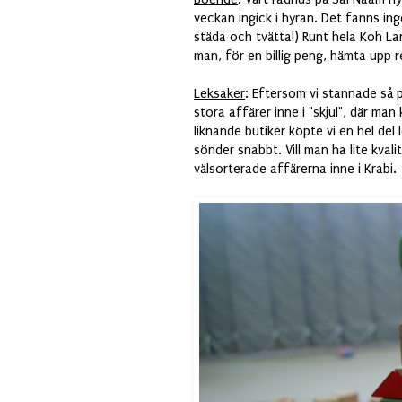
veckan ingick i hyran. Det fanns inge
städa och tvätta!) Runt hela Koh La
man, för en billig peng, hämta upp r
Leksaker
: Eftersom vi stannade så 
stora affärer inne i "skjul", där man
liknande butiker köpte vi en hel del 
sönder snabbt. Vill man ha lite kval
välsorterade affärerna inne i Krabi.