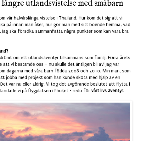
n längre utlandsvistelse med småbarn
om vår halvårslånga vistelse i Thailand. Hur kom det sig att vi
änka på innan man åker, hur gör man med sitt boende hemma,
vad
. Jag ska försöka sammanfatta några punkter som kan vara bra
land?
drömt om ett utlandsäventyr tillsammans som familj. Förra årets
 att vi bestämde oss – nu skulle det äntligen bli av! Jag var
om dagarna med våra barn födda 2008 och 2010. Min man, som
 att jobba med projekt som han kunde sköta med hjälp av en
et var nu eller aldrig.
Vi tog det avgörande beslutet att flytta i
andade vi på flygplatsen i Phuket - redo för
vårt livs äventyr
.