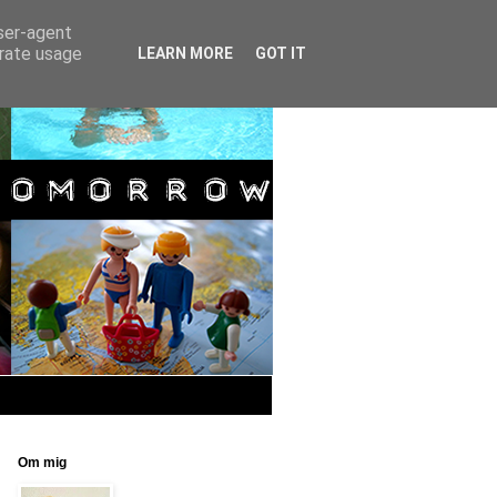
user-agent
erate usage
LEARN MORE
GOT IT
Om mig