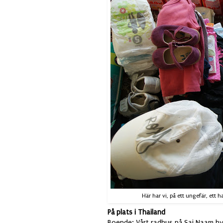
Här har vi, på ett ungefär, ett h
På plats i Thailand
Boende
: Vårt radhus på Sai Naam h