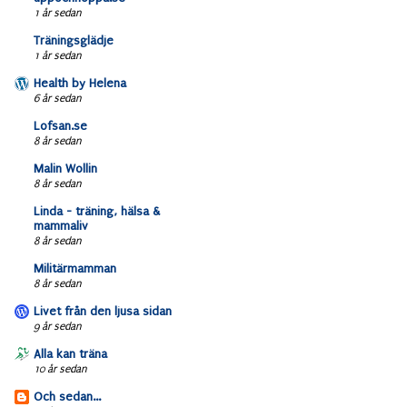
1 år sedan
Träningsglädje
1 år sedan
Health by Helena
6 år sedan
Lofsan.se
8 år sedan
Malin Wollin
8 år sedan
Linda - träning, hälsa &
mammaliv
8 år sedan
Militärmamman
8 år sedan
Livet från den ljusa sidan
9 år sedan
Alla kan träna
10 år sedan
Och sedan...