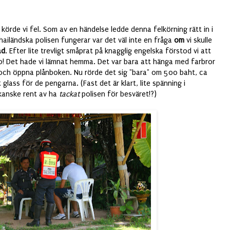
n körde vi fel. Som av en händelse ledde denna felkörning rätt in i
hailändska polisen fungerar var det väl inte en fråga
om
vi skulle
ad
. Efter lite trevligt småprat på knagglig engelska förstod vi att
ngo! Det hade vi lämnat hemma. Det var bara att hänga med farbror
a, och öppna plånboken. Nu rörde det sig "bara" om 500 baht, ca
glass för de pengarna. (Fast det är klart, lite spänning i
 kanske rent av ha
tackat
polisen för besväret!?)