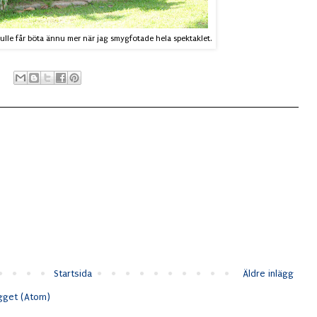
skulle får böta ännu mer när jag smygfotade hela spektaklet.
Startsida
Äldre inlägg
ägget (Atom)