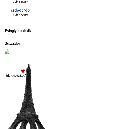
11 år sedan
erdoderdo
11 år sedan
Twingly statistik
Buzzador