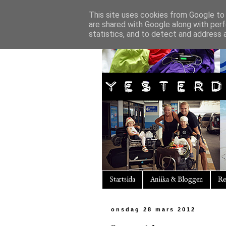
This site uses cookies from Google to d
are shared with Google along with perf
statistics, and to detect and address 
Startsida
Aniika & Bloggen
Re
onsdag 28 mars 2012