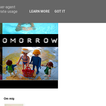
user-agent
erate usage
LEARN MORE
GOT IT
Om mig