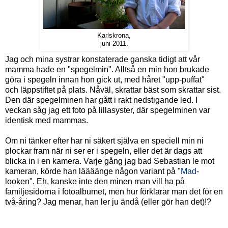
Karlskrona,
juni 2011.
Jag och mina systrar konstaterade ganska tidigt att vår
mamma hade en "spegelmin". Alltså en min hon brukade
göra i spegeln innan hon gick ut, med håret "upp-puffat"
och läppstiftet på plats. Nåväl, skrattar bäst som skrattar sist.
Den där spegelminen har gått i rakt nedstigande led. I
veckan såg jag ett foto på lillasyster, där spegelminen var
identisk med mammas.
Om ni tänker efter har ni säkert själva en speciell min ni
plockar fram när ni ser er i spegeln, eller det är dags att
blicka in i en kamera. Varje gång jag bad Sebastian le mot
kameran, körde han läääänge någon variant på "
Mad
-
looken". Eh, kanske inte den minen man vill ha på
familjesidorna i fotoalbumet, men hur förklarar man det för en
två-åring? Jag menar, han ler ju ändå (eller gör han det)!?