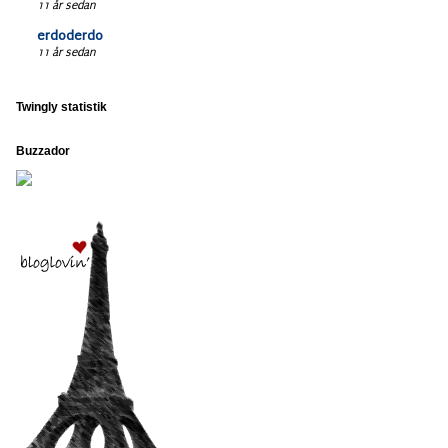
11 år sedan
erdoderdo
11 år sedan
Twingly statistik
Buzzador