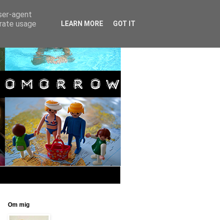
user-agent
erate usage
LEARN MORE
GOT IT
Om mig