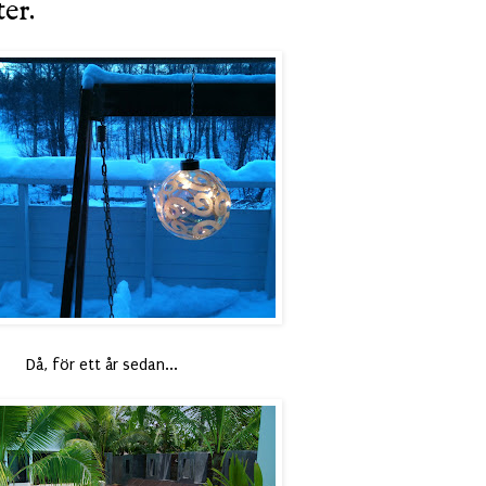
ter.
Då, för ett år sedan...