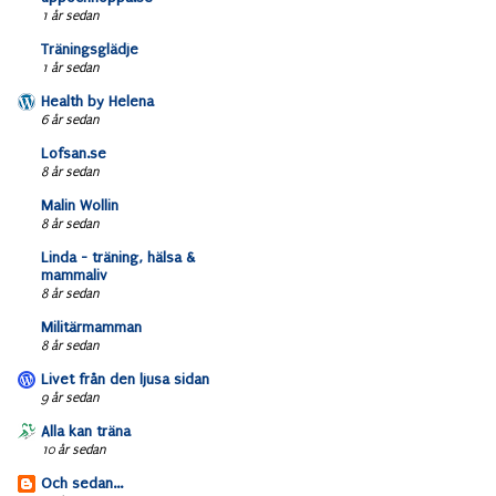
1 år sedan
Träningsglädje
1 år sedan
Health by Helena
6 år sedan
Lofsan.se
8 år sedan
Malin Wollin
8 år sedan
Linda - träning, hälsa &
mammaliv
8 år sedan
Militärmamman
8 år sedan
Livet från den ljusa sidan
9 år sedan
Alla kan träna
10 år sedan
Och sedan...