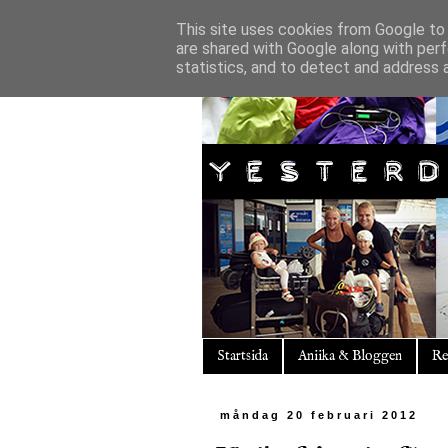
This site uses cookies from Google to d
are shared with Google along with perf
statistics, and to detect and address 
Startsida
Aniika & Bloggen
Re
måndag 20 februari 2012