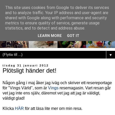
This site uses cookies from Google to deliver its services
and to analyze traffic. Your IP address and user-agent are
shared with Google along with performance and security
metrics to ensure quality of service, generate usage
statistics, and to detect and address abuse.
LEARN MORE
GOT IT
▼
tisdag 31 januari 2012
Plötsligt händer det!
Någon gång i maj åker jag iväg och skriver ett resereportage
för "Vings Värld", som är
Vings
resemagasin. Vart resan går
vet jag inte ens själv, däremot vet jag att jag är väldigt,
väldigt glad!
Klicka
HÄR
för att läsa lite mer om min resa.