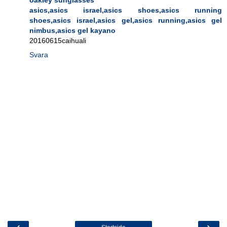
asics,asics israel,asics shoes,asics running
shoes,asics israel,asics gel,asics running,asics gel
nimbus,asics gel kayano
20160615caihuali
Svara
‹
›