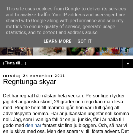
This site uses cookies from Google to deliver its services
and to analyze traffic. Your IP address and user-agent are
shared with Google along with performance and security
metrics to ensure quality of service, generate usage
statistics, and to detect and address abuse.
LEARN MORE
GOT IT
▼
torsdag 24 november 2011
Regntunga skyar
Det har regnat här nästan hela veckan. Personligen tycker
jag det är ganska skönt, 29 grader och regn kan man leva
med. Ringde hem till mamma igår, hon var i full gång att
adventspynta hemma. Här är julkänslan ungefär noll komma
noll. Jag, som i vanliga fall är en jul-junkie, får i år hålla till
godo med
den här
fantastiskt fina julbloggen. Och, så har vi
en julskiva med oss. Men den sparar vi till första advent. Det