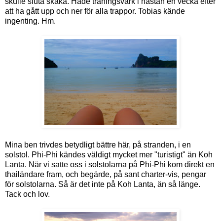
skulle sluta skaka. Hade träningsvärk i nästan en vecka efter
att ha gått upp och ner för alla trappor. Tobias kände
ingenting. Hm.
Mina ben trivdes betydligt bättre här, på stranden, i en
solstol. Phi-Phi kändes väldigt mycket mer "turistigt" än Koh
Lanta. När vi satte oss i solstolarna på Phi-Phi kom direkt en
thailändare fram, och begärde, på sant charter-vis, pengar
för solstolarna. Så är det inte på Koh Lanta, än så länge.
Tack och lov.