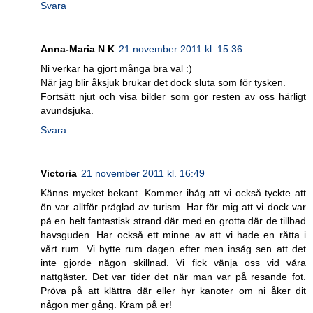
Svara
Anna-Maria N K
21 november 2011 kl. 15:36
Ni verkar ha gjort många bra val :)
När jag blir åksjuk brukar det dock sluta som för tysken.
Fortsätt njut och visa bilder som gör resten av oss härligt
avundsjuka.
Svara
Victoria
21 november 2011 kl. 16:49
Känns mycket bekant. Kommer ihåg att vi också tyckte att
ön var alltför präglad av turism. Har för mig att vi dock var
på en helt fantastisk strand där med en grotta där de tillbad
havsguden. Har också ett minne av att vi hade en råtta i
vårt rum. Vi bytte rum dagen efter men insåg sen att det
inte gjorde någon skillnad. Vi fick vänja oss vid våra
nattgäster. Det var tider det när man var på resande fot.
Pröva på att klättra där eller hyr kanoter om ni åker dit
någon mer gång. Kram på er!