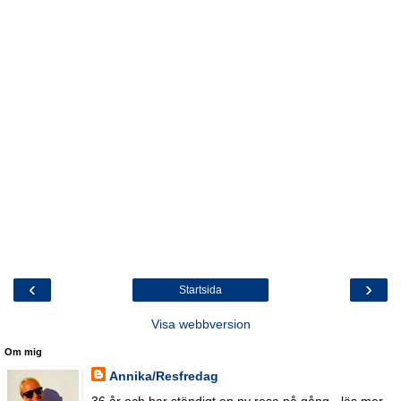
‹
›
Startsida
Visa webbversion
Om mig
Annika/Resfredag
36 år och har ständigt en ny resa på gång - läs mer