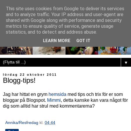
This site uses cookies from Google to deliver its services
and to analyze traffic. Your IP address and user-agent are
shared with Google along with performance and security
metrics to ensure quality of service, generate usage
statistics, and to detect and address abuse.
LEARN MORE
GOT IT
▼
lördag 22 oktober 2011
Blogg-tips!
Jag har hittat en grym
hemsida
med tips och trix för er som
bloggar på Blogspot.
Mimmi
, detta kanske kan vara något för
dig som alltid har strul med kommentarerna?
Annika/Resfredag
kl.
04:44