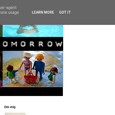
user-agent
erate usage
LEARN MORE
GOT IT
Om mig