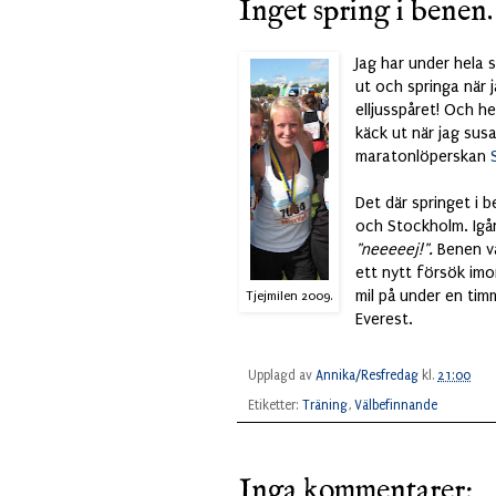
Inget spring i benen.
Jag har under hela 
ut och springa när j
elljusspåret! Och he
käck ut när jag su
maratonlöperskan
Det där springet i 
och Stockholm. Igår
"neeeeej!".
Benen v
ett nytt försök imo
mil på under en tim
Tjejmilen 2009.
Everest.
Upplagd av
Annika/Resfredag
kl.
21:00
Etiketter:
Träning
,
Välbefinnande
Inga kommentarer: