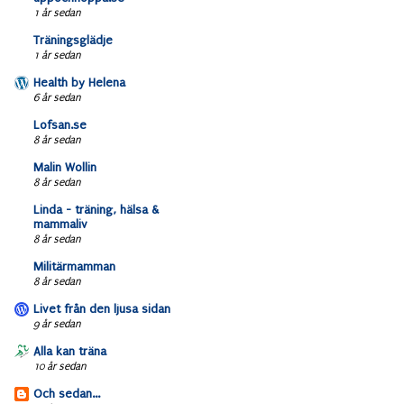
1 år sedan
Träningsglädje
1 år sedan
Health by Helena
6 år sedan
Lofsan.se
8 år sedan
Malin Wollin
8 år sedan
Linda - träning, hälsa &
mammaliv
8 år sedan
Militärmamman
8 år sedan
Livet från den ljusa sidan
9 år sedan
Alla kan träna
10 år sedan
Och sedan...