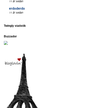
11 år sedan
erdoderdo
11 år sedan
Twingly statistik
Buzzador