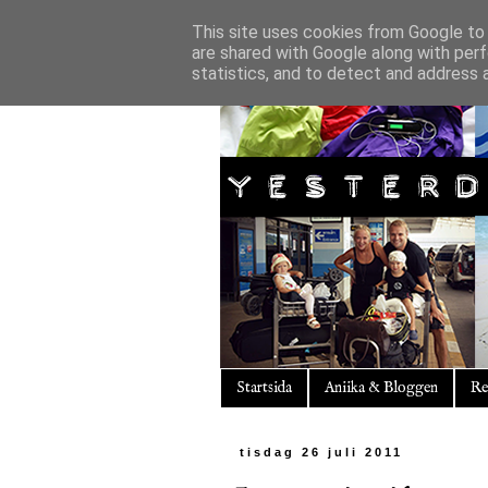
This site uses cookies from Google to d
are shared with Google along with perf
statistics, and to detect and address 
Startsida
Aniika & Bloggen
Re
tisdag 26 juli 2011