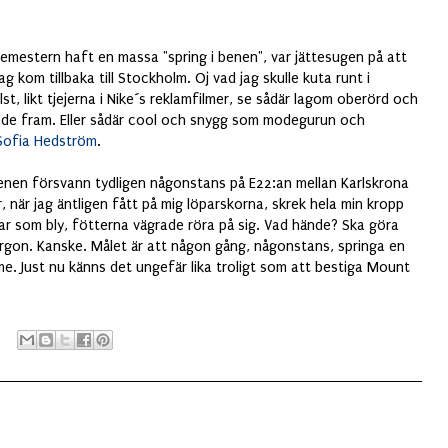
semestern haft en massa "spring i benen", var jättesugen på att
ag kom tillbaka till Stockholm. Oj vad jag skulle kuta runt i
lst, likt tjejerna i Nike´s reklamfilmer, se sådär lagom oberörd och
sade fram. Eller sådär cool och snygg som modegurun och
Sofia Hedström
.
benen försvann tydligen någonstans på E22:an mellan Karlskrona
, när jag äntligen fått på mig löparskorna, skrek hela min kropp
ar som bly, fötterna vägrade röra på sig. Vad hände? Ska göra
rgon. Kanske. Målet är att någon gång, någonstans, springa en
me. Just nu känns det ungefär lika troligt som att bestiga Mount