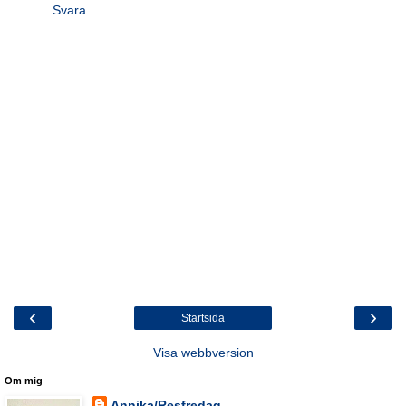
Svara
‹
›
Startsida
Visa webbversion
Om mig
Annika/Resfredag