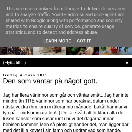
This site uses cookies from Google to deliver its services
and to analyze traffic. Your IP address and user-agent are
shared with Google along with performance and security
metrics to ensure quality of service, generate usage
statistics, and to detect and address abuse.
LEARN MORE
GOT IT
▼
fredag 4 mars 2011
Den som väntar på något gott.
Jag har flera väninnor som går och väntar smått. Jag har inte
mindre än TRE väninnor som har beräknat datum under
nästa vecka (hm, om ni räknar nio månader bakåt hamnar vi
typ på... midsommarafton! :) Det är svårt att förklara alla de
tusen känslor som susar runt i huvudet dagarna innan
bebisen kommer. Men så plötsligt händer det, man ligger där
med det lilla knytet i sin famn och undrar vad som hände.