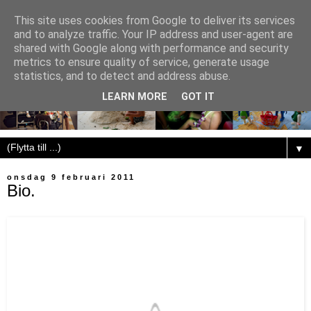
This site uses cookies from Google to deliver its services
and to analyze traffic. Your IP address and user-agent are
shared with Google along with performance and security
metrics to ensure quality of service, generate usage
statistics, and to detect and address abuse.
LEARN MORE
GOT IT
▼
onsdag 9 februari 2011
Bio.