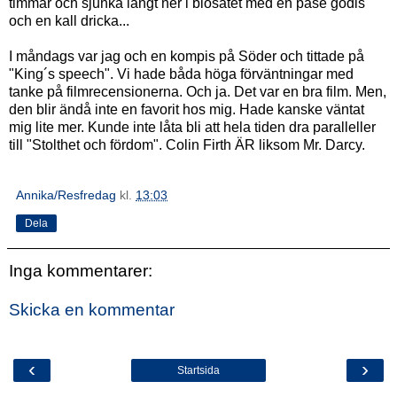
timmar och sjunka långt ner i biosätet med en påse godis
och en kall dricka...
I måndags var jag och en kompis på Söder och tittade på
"King´s speech". Vi hade båda höga förväntningar med
tanke på filmrecensionerna. Och ja. Det var en bra film. Men,
den blir ändå inte en favorit hos mig. Hade kanske väntat
mig lite mer. Kunde inte låta bli att hela tiden dra paralleller
till "Stolthet och fördom". Colin Firth ÄR liksom Mr. Darcy.
Annika/Resfredag
kl.
13:03
Dela
Inga kommentarer:
Skicka en kommentar
‹
›
Startsida