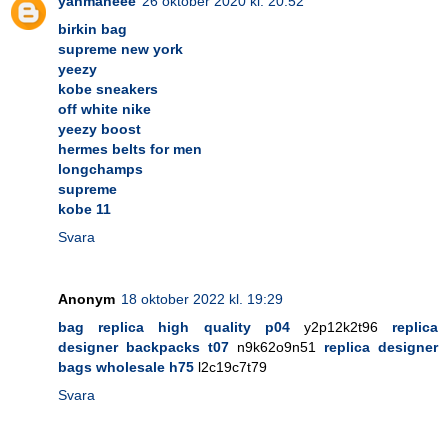
yanmaneee
26 oktober 2020 kl. 20:52
birkin bag
supreme new york
yeezy
kobe sneakers
off white nike
yeezy boost
hermes belts for men
longchamps
supreme
kobe 11
Svara
Anonym
18 oktober 2022 kl. 19:29
bag replica high quality p04
y2p12k2t96
replica
designer backpacks t07
n9k62o9n51
replica designer
bags wholesale h75
l2c19c7t79
Svara